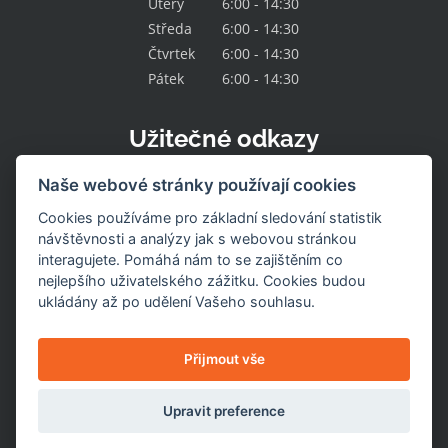
Úterý
6:00 - 14:30
Středa
6:00 - 14:30
Čtvrtek
6:00 - 14:30
Pátek
6:00 - 14:30
Užitečné odkazy
Kontakt
Naše webové stránky používají cookies
O družstvu
Naše nabídka
Cookies používáme pro základní sledování statistik
Naše prodejny
návštěvnosti a analýzy jak s webovou stránkou
Pracovní místa
interagujete. Pomáhá nám to se zajištěním co
Aktuality
nejlepšího uživatelského zážitku. Cookies budou
Uzavřené prodejny
Stažení výrobku
ukládány až po udělení Vašeho souhlasu.
Naše služby
Dotace
Nastavení cookies
Přijmout vše
Upravit preference
© 2026
Jednota Hlinsko
. Všechna práva vyhrazena.
Internetové stránky vytvořil DUOWEB.cz