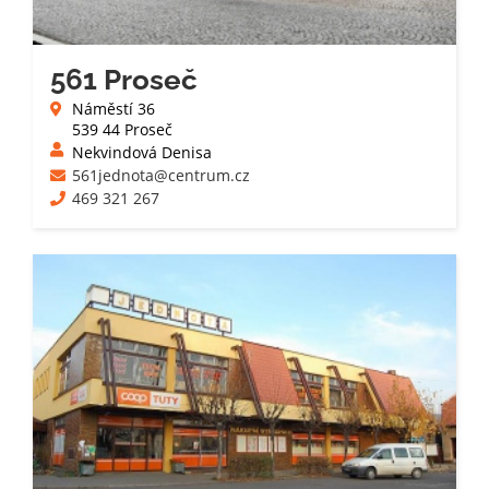
561 Proseč
Náměstí 36
539 44 Proseč
Nekvindová Denisa
561jednota@centrum.cz
469 321 267