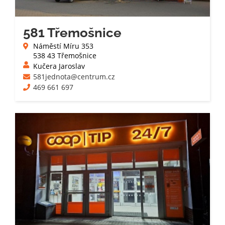
581 Třemošnice
Náměstí Míru 353
538 43 Třemošnice
Kučera Jaroslav
581jednota@centrum.cz
469 661 697