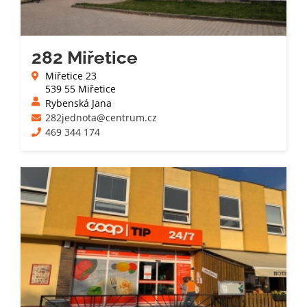
282 Miřetice
Miřetice 23
539 55 Miřetice
Rybenská Jana
282jednota@centrum.cz
469 344 174