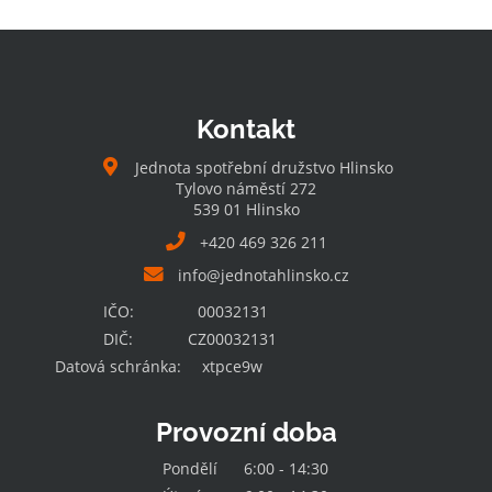
Kontakt
Jednota spotřební družstvo Hlinsko
Tylovo náměstí 272
539 01 Hlinsko
+420 469 326 211
info@jednotahlinsko.cz
IČO:
00032131
DIČ:
CZ00032131
Datová schránka:
xtpce9w
Provozní doba
Pondělí
6:00 - 14:30