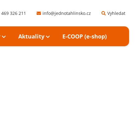
 469 326 211
info@jednotahlinsko.cz
Vyhledat
y
Aktuality
E-COOP (e-shop)