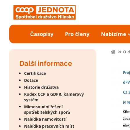
Časopisy
Pro členy
Nabízíme
O d
Další informace
Certifikace
Dotace
Historie družstva
Kodex CCP a GDPR, kamerový
systém
Mimosoudní řešení
spotřebitelských sporů
Nabídka nemovitostí
Nabídka pracovních míst