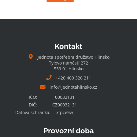
Kontakt
Jednota spotřební družstvo Hlinsko
Tylovo náměstí 272
539 01 Hlinsko
+420 469 326 211
info@jednotahlinsko.cz
IČO:
00032131
DIČ:
CZ00032131
Datová schránka:
xtpce9w
Provozní doba