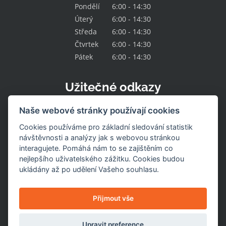
Pondělí
6:00 - 14:30
Úterý
6:00 - 14:30
Středa
6:00 - 14:30
Čtvrtek
6:00 - 14:30
Pátek
6:00 - 14:30
Užitečné odkazy
Kontakt
Naše webové stránky používají cookies
O družstvu
Naše nabídka
Cookies používáme pro základní sledování statistik
Naše prodejny
návštěvnosti a analýzy jak s webovou stránkou
Pracovní místa
interagujete. Pomáhá nám to se zajištěním co
Aktuality
nejlepšího uživatelského zážitku. Cookies budou
Uzavřené prodejny
Stažení výrobku
ukládány až po udělení Vašeho souhlasu.
Naše služby
Dotace
Nastavení cookies
Přijmout vše
Upravit preference