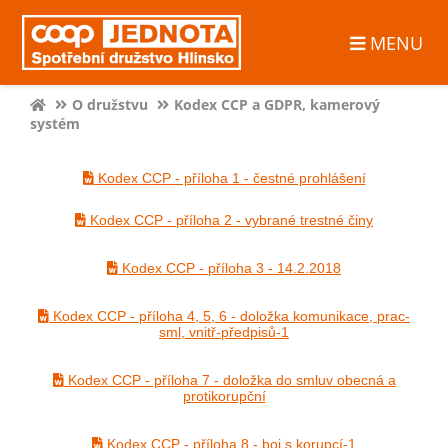
MENU
O družstvu
Kodex CCP a GDPR, kamerový
systém
Kodex CCP - příloha 1 - čestné prohlášení
Kodex CCP - příloha 2 - vybrané trestné činy
Kodex CCP - příloha 3 - 14.2.2018
Kodex CCP - příloha 4, 5, 6 - doložka komunikace, prac-
sml, vnitř-předpisů-1
Kodex CCP - příloha 7 - doložka do smluv obecná a
protikorupční
Kodex CCP - příloha 8 - boj s korupcí-1