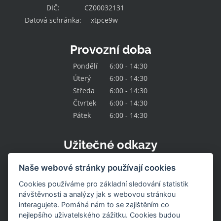
DIČ:
CZ00032131
Datová schránka:
xtpce9w
Provozní doba
Pondělí
6:00 - 14:30
Úterý
6:00 - 14:30
Středa
6:00 - 14:30
Čtvrtek
6:00 - 14:30
Pátek
6:00 - 14:30
Užitečné odkazy
Kontakt
Naše webové stránky používají cookies
O družstvu
Naše nabídka
Cookies používáme pro základní sledování statistik
Naše prodejny
návštěvnosti a analýzy jak s webovou stránkou
Pracovní místa
interagujete. Pomáhá nám to se zajištěním co
Aktuality
nejlepšího uživatelského zážitku. Cookies budou
Uzavřené prodejny