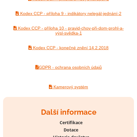
Kodex CCP - příloha 9 - indikátory nelegál-jednání-2
Kodex CCP - příloha 10 - pravid-chov-při-dom-prohl-a-
výsl-svědka-1
Kodex CCP - konečné znění 14.2.2018
GDPR - ochrana osobních údajů
Kamerový systém
Další informace
Certifikace
Dotace