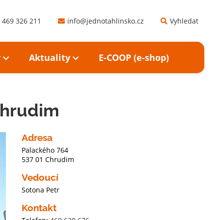
 469 326 211
info@jednotahlinsko.cz
Vyhledat
y
Aktuality
E-COOP (e-shop)
Chrudim
Adresa
Palackého 764
537 01 Chrudim
Vedoucí
Sotona Petr
Kontakt