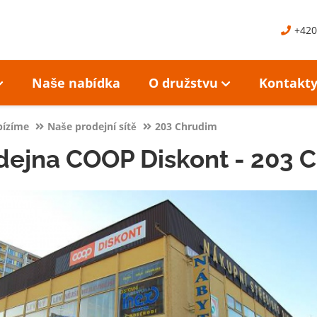
+420
Naše nabídka
O družstvu
Kontakt
bízíme
Naše prodejní sítě
203 Chrudim
dejna COOP Diskont - 203 