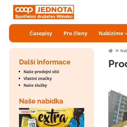
Časopisy
Pro členy
Nabízíme
Na
Další informace
Pro
Naše prodejní sítě
Vlastní značky
Naše služby
Naše nabídka