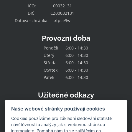
IČO:
00032131
DIČ:
CZ00032131
Datová schránka:
xtpce9w
Provozní doba
Pondělí
6:00 - 14:30
Úterý
6:00 - 14:30
Středa
6:00 - 14:30
Čtvrtek
6:00 - 14:30
Pátek
6:00 - 14:30
Užitečné odkazy
Kontakt
Naše webové stránky používají cookies
O družstvu
Naše nabídka
Cookies používáme pro základní sledování statistik
Naše prodejny
návštěvnosti a analýzy jak s webovou stránkou
Pracovní místa
interagujete. Pomáhá nám to se zajištěním co
Aktuality