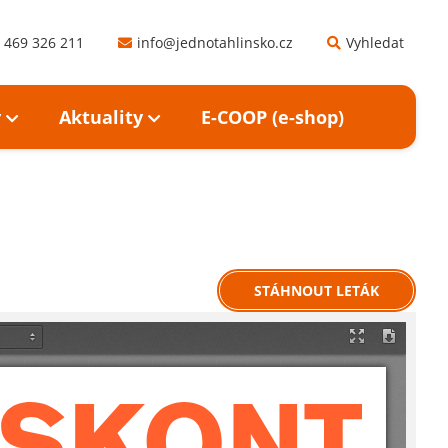
 469 326 211
info@jednotahlinsko.cz
Vyhledat
y
Aktuality
E-COOP (e-shop)
STÁHNOUT LETÁK