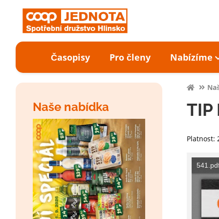
Časopisy
Pro členy
Nabízíme
Naš
Naše nabídka
TIP 
Platnost: 