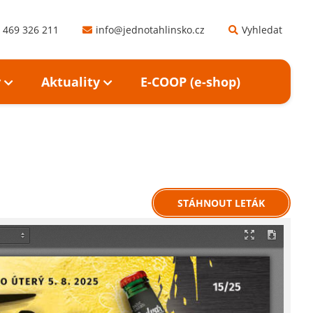
 469 326 211
info@jednotahlinsko.cz
Vyhledat
y
Aktuality
E-COOP (e-shop)
STÁHNOUT LETÁK