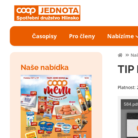
Časopisy
Pro členy
Nabízíme
Naš
Naše nabídka
TIP 
Platnost: 