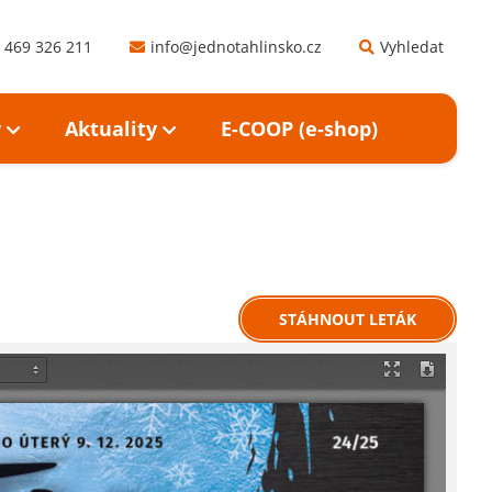
 469 326 211
info@jednotahlinsko.cz
Vyhledat
y
Aktuality
E-COOP (e-shop)
STÁHNOUT LETÁK