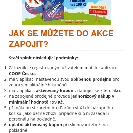
JAK SE MŮŽETE DO AKCE
ZAPOJIT?
Stačí splnit následující podmínky:
Zákazník je registrovaným uživatelem mobilní aplikace
COOP Česko,
m
á v aplikaci nastavenou svou
oblíbenou prodejnu
pro
zobrazení aktuálních kupónů,
má v aplikaci
aktivovaný kupón
vztahující se k této akci,
na zapojené prodejně provede
jednorázový nákup v
minimální hodnotě 199 Kč
,
při nákupu si karetní hru Paráda vloží do nákupního
košíku, jako běžné zboží, případně si o ní zažádá u
personálu na pokladně,
uplatní aktivovaný kupon
při skenování zboží na
pokladně,