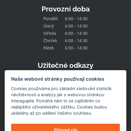
Provozní doba
Pondělí
6:00 - 14:30
Úterý
6:00 - 14:30
Středa
6:00 - 14:30
Čtvrtek
6:00 - 14:30
Pátek
6:00 - 14:30
Užitečné odkazy
Kontakt
Naše webové stránky používají cookies
O družstvu
Naše nabídka
Cookies používáme pro základní sledování statistik
Naše prodejny
návštěvnosti a analýzy jak s webovou stránkou
Pracovní místa
interagujete. Pomáhá nám to se zajištěním co
Aktuality
nejlepšího uživatelského zážitku. Cookies budou
Uzavřené prodejny
Stažení výrobku
ukládány až po udělení Vašeho souhlasu.
Naše služby
Dotace
Nastavení cookies
Přijmout vše