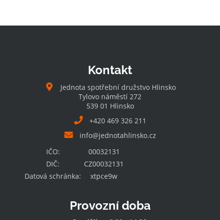
Kontakt
Jednota spotřební družstvo Hlinsko
Tylovo náměstí 272
539 01 Hlinsko
+420 469 326 211
info@jednotahlinsko.cz
IČO:
00032131
DIČ:
CZ00032131
Datová schránka:
xtpce9w
Provozní doba