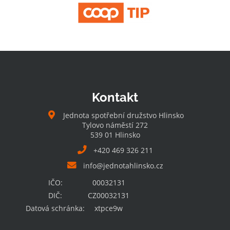
Kontakt
Jednota spotřební družstvo Hlinsko
Tylovo náměstí 272
539 01 Hlinsko
+420 469 326 211
info@jednotahlinsko.cz
IČO:
00032131
DIČ:
CZ00032131
Datová schránka:
xtpce9w