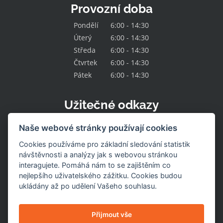
Provozní doba
Pondělí
6:00 - 14:30
Úterý
6:00 - 14:30
Středa
6:00 - 14:30
Čtvrtek
6:00 - 14:30
Pátek
6:00 - 14:30
Užitečné odkazy
Kontakt
Naše webové stránky používají cookies
O družstvu
Naše nabídka
Cookies používáme pro základní sledování statistik
Naše prodejny
návštěvnosti a analýzy jak s webovou stránkou
Pracovní místa
interagujete. Pomáhá nám to se zajištěním co
Aktuality
nejlepšího uživatelského zážitku. Cookies budou
Uzavřené prodejny
Stažení výrobku
ukládány až po udělení Vašeho souhlasu.
Naše služby
Dotace
Nastavení cookies
Přijmout vše