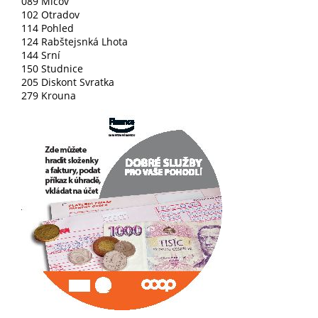
089 Míčov
102 Otradov
114 Pohled
124 Rabštejsnká Lhota
144 Srní
150 Studnice
205 Diskont Svratka
279 Krouna