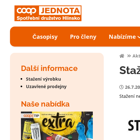
Časopisy
Pro členy
Nabízíme
Akt
Další informace
Sta
Stažení výrobku
Uzavřené prodejny
26.7.2
Stažení n
Naše nabídka