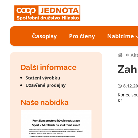
Časopisy
Pro členy
Nabízíme
Akt
Další informace
Zah
Stažení výrobku
Uzavřené prodejny
8.12.2
Konec sou
Kč.
Naše nabídka