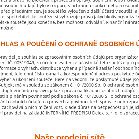
í osobních údajů bylo v rozporu s ochranou soukromého a osobního 
před předáním cen, je soutěžící vyloučen z další účasti v soutěži a 
tel spotřebitelské soutěže si vyhrazuje právo jakýchkoliv organiza
elské soutěže jsou konečné, bez možnosti odvolání. Finanční náhra
 možné.
UHLAS A POUČENÍ O OCHRANĚ OSOBNÍCH 
pravidel je souhlas se zpracováním osobních údajů pro organizátora 
zeň, IČ: 00519049, za účelem evidence účastníků této soutěže pro p
nformace o výhrách, distribuce výher a případně zaslání obchodní
íjmení, telefonní číslo, e-mail a korespondenční adresa poskytuje
 výher a ukončení soutěže. Bere na vědomí, že poskytnuté údaje js
Subjekt má v souladu se zákonem č. 101/2000 Sb. O ochraně osobn
, doplnění nebo opravu, jakož i právo na likvidaci osobních údajů.
osti s plněním povinností podle zákona č. 101/2000 S., o ochraně o
ání osobních údajů a o právech a povinnostech správce nebo zprac
 zachovává o nich mlčenlivost. Klade důraz na bezpečnost při jejic
í pravidel na základě INTERNÍHO PŘEDPISU Delex, s. r. o. o zpracov
Naše prodejní sítě