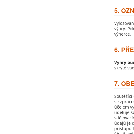
5. OZ
Vylosovan
výhry. Po
výherce.
6. PŘ
Výhry bu
skryté va
7. OB
Soutěžící
se zpraco
účelem vy
uděluje s
sdělovací
údajů je 
přístupu 
Sb., tj. 