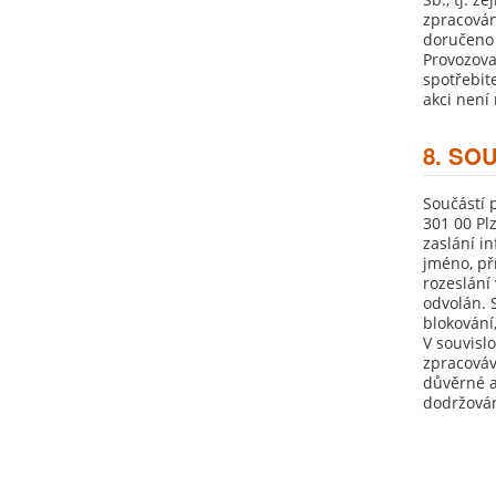
zpracován
doručeno 
Provozova
spotřebit
akci není
8. SO
Součástí 
301 00 Pl
zaslání i
jméno, př
rozeslání
odvolán. 
blokování
V souvisl
zpracováv
důvěrné a
dodržován