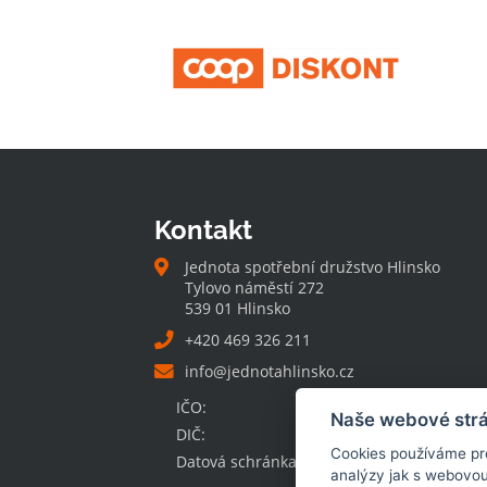
Kontakt
Jednota spotřební družstvo Hlinsko
Tylovo náměstí 272
539 01 Hlinsko
+420 469 326 211
info@jednotahlinsko.cz
IČO:
00032131
Naše webové strá
DIČ:
CZ00032131
Cookies používáme pro 
Datová schránka:
xtpce9w
analýzy jak s webovou