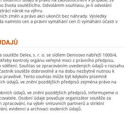
života soutěžícího. Odvoláním souhlasu, je-li odvolání
ztrácí nárok na výhru.
čních změn a právo akci ukončit bez náhrady. Výsledky
da namísto cen a právní vymáhání cen či vymáhání účasti v
ÚDAJŮ
soutěže Delex, s. r. o. se sídlem Denisovo nábřeží 1000/4,
otřeby kontroly orgánu veřejné moci z právního předpisu,
ho sdělení. Souhlas se zpracováním uvedených údajů v rozsahu
 účastník soutěže dobrovolně a na dobu nezbytně nutnou k
ou pravdivé. Tento souhlas může být kdykoliv písemně
ích údajů, ve znění pozdějších předpisů zejména právo na
sobních údajů, ve znění pozdějších předpisů, informujeme o
ovatele. Osobní údaje považuje organizátor soutěže za
h zpracování, na výběr smluvních partnerů a striktní
ání, evidenci a archivaci osobních údajů.