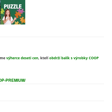
íme
výherce deseti cen
, kteří
obdrží balík s výrobky COOP
OP-PREMIUM/