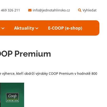
 469 326 211
info@jednotahlinsko.cz
Vyhledat
y
Aktuality
E-COOP (e-shop)
 COOP Premium
me výherce, kteří obdrží výrobky COOP Premium v hodnotě 800