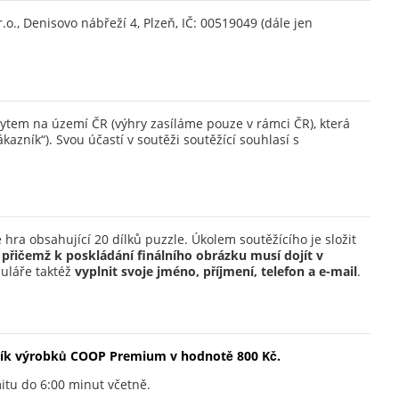
.o., Denisovo nábřeží 4, Plzeň, IČ: 00519049 (dále jen
bytem na území ČR (výhry zasíláme pouze v rámci ČR), která
kazník“). Svou účastí v soutěži soutěžící souhlasí s
e hra obsahující 20 dílků puzzle. Úkolem s
outěžícího je složit
 přičemž k poskládání finálního obrázku musí dojít v
muláře taktéž
vyplnit svoje jméno, příjmení, telefon a e-mail
.
lík výrobků COOP Premium v hodnotě 800 Kč.
limitu do 6:00 minut včetně.