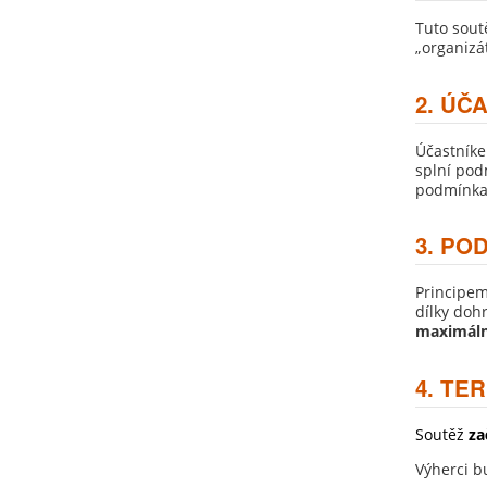
Tuto sout
„organizá
2. ÚČ
Účastníke
splní podm
podmínkam
3. PO
Principem
dílky doh
maximáln
4. TE
Soutěž
za
Výherci bu