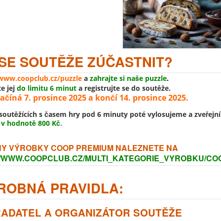
 SE SOUTĚŽE ZÚČASTNIT?
www.coopclub.cz/puzzle
a
zahrajte si naše puzzle
.
e jej
do limitu 6 minut
a registrujte se do soutěže.
ačíná 7. prosince 2025 a končí 14. prosince 2025.
soutěžících s časem hry pod 6 minuty poté vylosujeme a zveřejn
v hodnotě 800 Kč
.
Y VÝROBKY COOP PREMIUM NALEZNETE NA
//WWW.COOPCLUB.CZ/MULTI_KATEGORIE_VYROBKU/CO
ROBNÁ PRAVIDLA:
ŘADATEL A ORGANIZÁTOR SOUTĚŽE