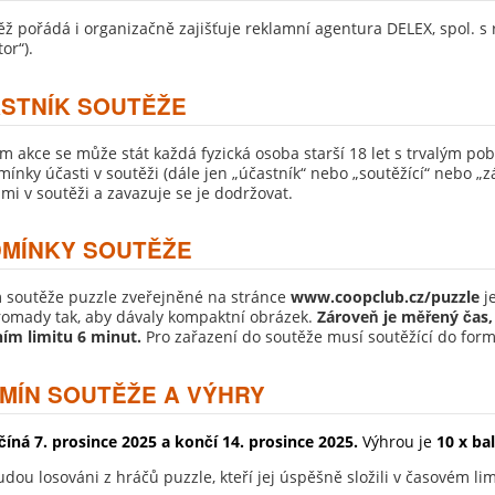
ěž pořádá i organizačně zajišťuje reklamní agentura DELEX, spol. s r
tor“).
ASTNÍK SOUTĚŽE
m akce se může stát každá fyzická osoba starší 18 let s trvalým po
ínky účasti v soutěži (dále jen „účastník“ nebo „soutěžící“ nebo „zá
i v soutěži a zavazuje se je dodržovat.
DMÍNKY SOUTĚŽE
 soutěže puzzle zveřejněné na s
tránce
www.coopclub.cz/puzzle
j
romady tak, aby dávaly kompaktní obrázek.
Zároveň je měřený čas,
ím limitu 6 minut.
Pro zařazení do soutěže musí soutěžící do for
RMÍN SOUTĚŽE A VÝHRY
číná 7. prosince
2025 a končí 14. prosince 2025.
Výhrou je
10 x ba
dou losováni z hráčů puzzle, kteří jej úspěšně složili v časovém 