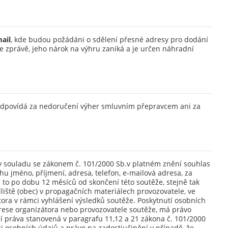
ail
, kde budou požádáni o sdělení přesné adresy pro dodání
 zprávě, jeho nárok na výhru zaniká a je určen náhradní
odpovídá za nedoručení výher smluvním přepravcem ani za
 v souladu se zákonem č. 101/2000 Sb.v
platném znění souhlas
u jméno, příjmení, adresa, telefon, e-mailová adresa, za
 to po dobu 12 měsíců od skončení této soutěže, stejně tak
iště (obec) v propagačních materiálech provozovatele, ve
ora v rámci vyhlášení výsledků soutěže. Poskytnutí osobních
rese organizátora nebo provozovatele soutěže, má právo
í práva stanovená v paragrafu 11,12 a 21 zákona č. 101/2000
ci osobních údajů a právo na zadostiučinění v případě, že