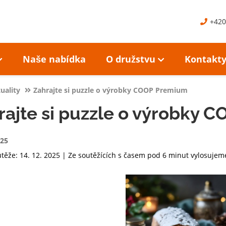
+420
Naše nabídka
O družstvu
Kontakt
uality
Zahrajte si puzzle o výrobky COOP Premium
rajte si puzzle o výrobky
025
těže: 14. 12. 2025 | Ze soutěžících s časem pod 6 minut vylosuje