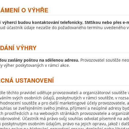
NÁMENÍ O VÝHŘE
í
výherci budou kontaktování telefonicky, SMSkou nebo přes e-m
kud účastník údaje nezašle do požadovaného termínu uvedeného ve
EDÁNÍ VÝHRY
dou zaslány poštou na sdělenou adresu.
Provozovatel soutěže ne
dy výher poskytovaných v rámci akce.
ECNÁ USTANOVENÍ
dle těchto pravidel u
děluje provozovateli a organizátorovi soutěže
váním svých osobních údajů, poskytnutých v rámci soutěže, v rozsah
hodnocení soutěže a pro další marketingové účely provozovatele, a
ouhlas se zveřejněním svého jména, příjmení a neúplné adresy bydl
ch prostředcích a na webových stránkách provozovatele a organizát
dobrovolné. Účastník má právo svůj souhlas odvolat písemně na ad
k poskytnutým osobním údajům, právo na jejich opravu, jakož i dalš
zejména právo na blokování, provedení opravy, doplnění nebo likvida