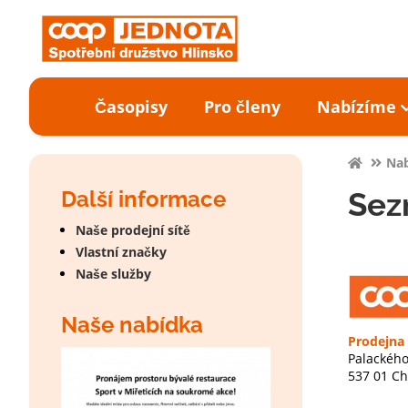
Časopisy
Pro členy
Nabízíme
Na
Další informace
Sez
Naše prodejní sítě
Vlastní značky
Naše služby
Naše nabídka
Prodejna
Palackého
537 01 C