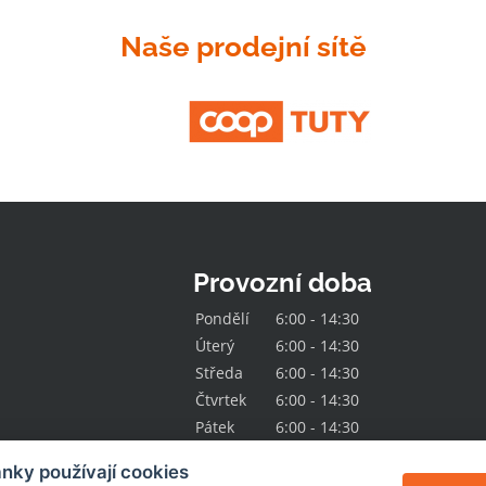
Naše prodejní sítě
Provozní doba
Pondělí
6:00 - 14:30
Úterý
6:00 - 14:30
Středa
6:00 - 14:30
Čtvrtek
6:00 - 14:30
Pátek
6:00 - 14:30
nky používají cookies