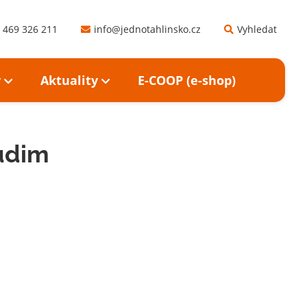
 469 326 211
info@jednotahlinsko.cz
Vyhledat
y
Aktuality
E-COOP (e-shop)
udim