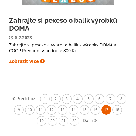
Zahrajte si pexeso o balík výrobků
DOMA
6.2.2023
Zahrejte si pexeso a vyhrejte balík s výrobky DOMA a
COOP Premium v hodnotě 800 Kč.
Zobrazit více
Předchozí
1
2
3
4
5
6
7
8
9
10
11
12
13
14
15
16
17
18
Další
19
20
21
22