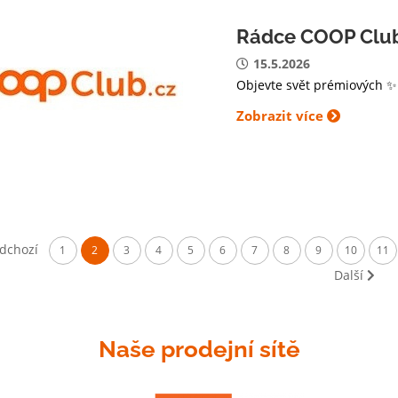
Rádce COOP Clu
15.5.2026
Objevte svět prémiových 
Zobrazit více
dchozí
1
2
3
4
5
6
7
8
9
10
11
Další
Naše prodejní sítě