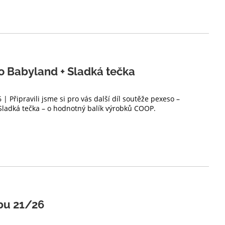
so Babyland + Sladká tečka
 | Připravili jsme si pro vás další díl soutěže pexeso –
Sladká tečka – o hodnotný balík výrobků COOP.
bu 21/26