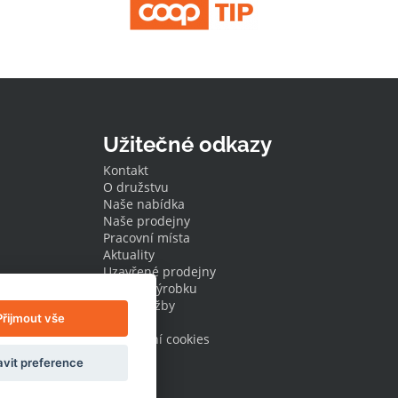
Užitečné odkazy
Kontakt
O družstvu
Naše nabídka
Naše prodejny
Pracovní místa
Aktuality
Uzavřené prodejny
Stažení výrobku
Naše služby
Přijmout vše
Dotace
Nastavení cookies
vit preference