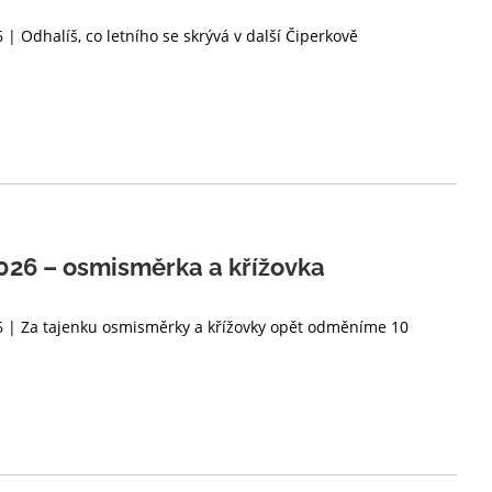
 | Odhalíš, co letního se skrývá v další Čiperkově
26 – osmisměrka a křížovka
26 | Za tajenku osmisměrky a křížovky opět odměníme 10