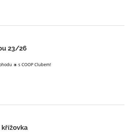
bu 23/26
pohodu ☀️ s COOP Clubem!
 křížovka