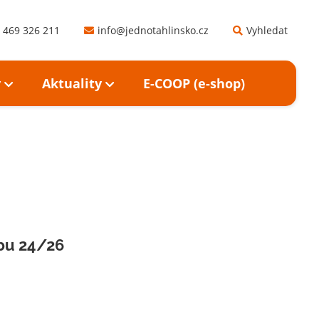
 469 326 211
info@jednotahlinsko.cz
Vyhledat
y
Aktuality
E-COOP (e-shop)
bu 24/26