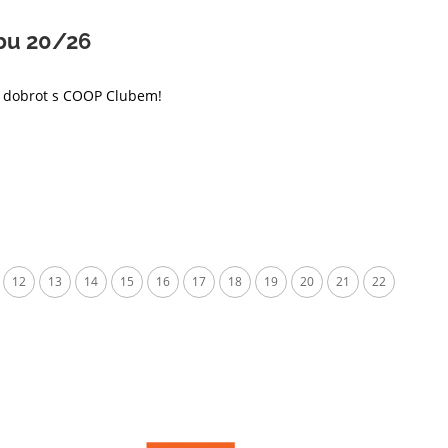
bu 20/26
✨ dobrot s COOP Clubem!
12
13
14
15
16
17
18
19
20
21
22