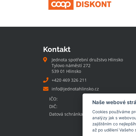
Kontakt
Jednota spotřební družstvo Hlinsko
Tylovo náměstí 272
539 01 Hlinsko
+420 469 326 211
info@jednotahlinsko.cz
IČO:
00032131
Naše webové strá
DIČ:
CZ00032131
Cookies používáme pro 
Datová schránka:
xtpce9w
analýzy jak s webovou
zajištěním co nejlepší
až po udělení Vašeho 