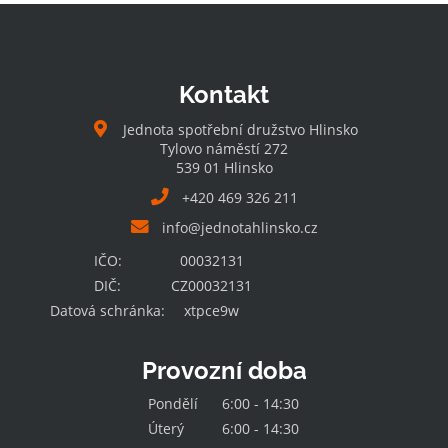
Kontakt
Jednota spotřební družstvo Hlinsko
Tylovo náměstí 272
539 01 Hlinsko
+420 469 326 211
info@jednotahlinsko.cz
IČO:
00032131
DIČ:
CZ00032131
Datová schránka:
xtpce9w
Provozní doba
Pondělí
6:00 - 14:30
Úterý
6:00 - 14:30