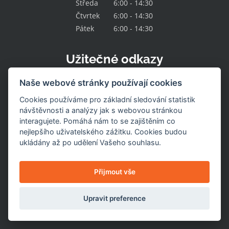
Středa
6:00 - 14:30
Čtvrtek
6:00 - 14:30
Pátek
6:00 - 14:30
Užitečné odkazy
Kontakt
Naše webové stránky používají cookies
O družstvu
Naše nabídka
Cookies používáme pro základní sledování statistik
Naše prodejny
návštěvnosti a analýzy jak s webovou stránkou
Pracovní místa
interagujete. Pomáhá nám to se zajištěním co
Aktuality
nejlepšího uživatelského zážitku. Cookies budou
Uzavřené prodejny
Stažení výrobku
ukládány až po udělení Vašeho souhlasu.
Naše služby
Dotace
Nastavení cookies
Přijmout vše
Upravit preference
© 2026
Jednota Hlinsko
. Všechna práva vyhrazena.
Internetové stránky vytvořil DUOWEB.cz