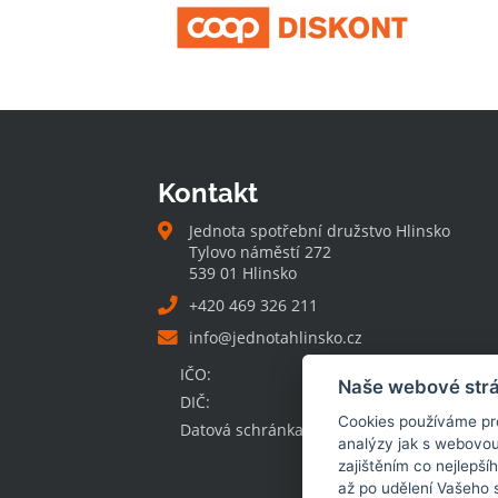
Kontakt
Jednota spotřební družstvo Hlinsko
Tylovo náměstí 272
539 01 Hlinsko
+420 469 326 211
info@jednotahlinsko.cz
IČO:
00032131
Naše webové strá
DIČ:
CZ00032131
Cookies používáme pro 
Datová schránka:
xtpce9w
analýzy jak s webovou
zajištěním co nejlepší
až po udělení Vašeho 