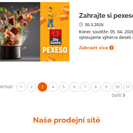
Zahrajte si pexes
30.3.2026
Konec soutěže: 05. 04. 202
vylosujeme výherce deseti 
Zobrazit více
dchozí
1
2
3
4
5
6
7
8
9
10
11
Další
Naše prodejní sítě