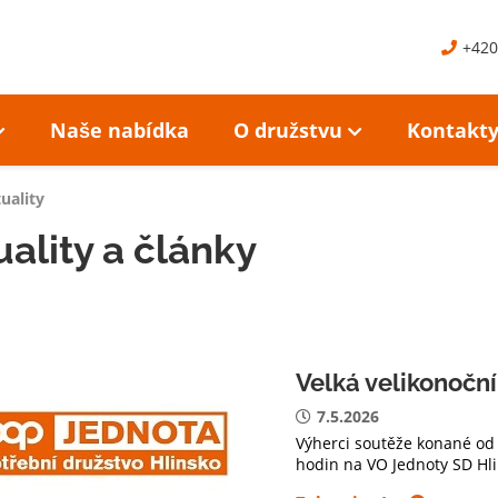
+420
Naše nabídka
O družstvu
Kontakt
uality
ality a články
Velká velikonočn
7.5.2026
Výherci soutěže konané od 
hodin na VO Jednoty SD Hl