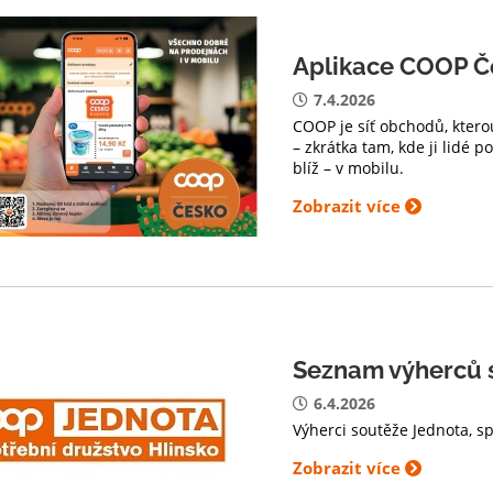
Aplikace COOP Č
7.4.2026
COOP je síť obchodů, ktero
– zkrátka tam, kde ji lidé 
blíž – v mobilu.
Zobrazit více
Seznam výherců 
6.4.2026
Výherci soutěže Jednota, s
Zobrazit více