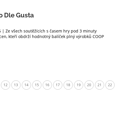
o Dle Gusta
6 | Ze všech soutěžících s časem hry pod 3 minuty
cen, kteří obdrží hodnotný balíček plný výrobků COOP
12
13
14
15
16
17
18
19
20
21
22