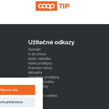
Užitečné odkazy
Kontakt
O družstvu
Naše nabídka
Naše prodejny
Pracovní místa
Aktuality
Uzavřené prodejny
Stažení výrobku
Naše služby
Přijmout vše
Dotace
Nastavení cookies
vit preference