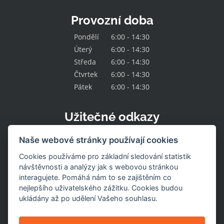
Provozní doba
Pondělí
6:00 - 14:30
Úterý
6:00 - 14:30
Středa
6:00 - 14:30
Čtvrtek
6:00 - 14:30
Pátek
6:00 - 14:30
Užitečné odkazy
Kontakt
Naše webové stránky používají cookies
O družstvu
Naše nabídka
Cookies používáme pro základní sledování statistik
Naše prodejny
návštěvnosti a analýzy jak s webovou stránkou
Pracovní místa
interagujete. Pomáhá nám to se zajištěním co
Aktuality
nejlepšího uživatelského zážitku. Cookies budou
Uzavřené prodejny
Stažení výrobku
ukládány až po udělení Vašeho souhlasu.
Naše služby
Dotace