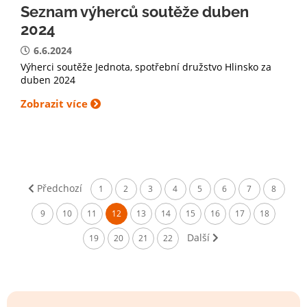
Seznam výherců soutěže duben
2024
6.6.2024
Výherci soutěže Jednota, spotřební družstvo Hlinsko za
duben 2024
Zobrazit více
Předchozí
1
2
3
4
5
6
7
8
9
10
11
12
13
14
15
16
17
18
Další
19
20
21
22