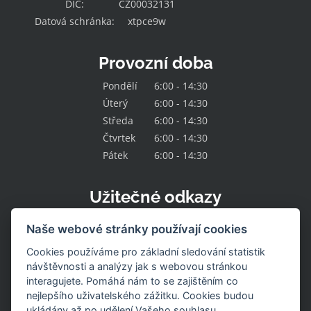
DIČ:
CZ00032131
Datová schránka:
xtpce9w
Provozní doba
Pondělí
6:00 - 14:30
Úterý
6:00 - 14:30
Středa
6:00 - 14:30
Čtvrtek
6:00 - 14:30
Pátek
6:00 - 14:30
Užitečné odkazy
Kontakt
Naše webové stránky používají cookies
O družstvu
Naše nabídka
Cookies používáme pro základní sledování statistik
Naše prodejny
návštěvnosti a analýzy jak s webovou stránkou
Pracovní místa
interagujete. Pomáhá nám to se zajištěním co
Aktuality
nejlepšího uživatelského zážitku. Cookies budou
Uzavřené prodejny
Stažení výrobku
ukládány až po udělení Vašeho souhlasu.