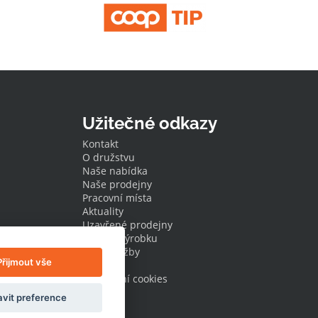
Užitečné odkazy
Kontakt
O družstvu
Naše nabídka
Naše prodejny
Pracovní místa
Aktuality
Uzavřené prodejny
Stažení výrobku
Naše služby
Přijmout vše
Dotace
Nastavení cookies
vit preference