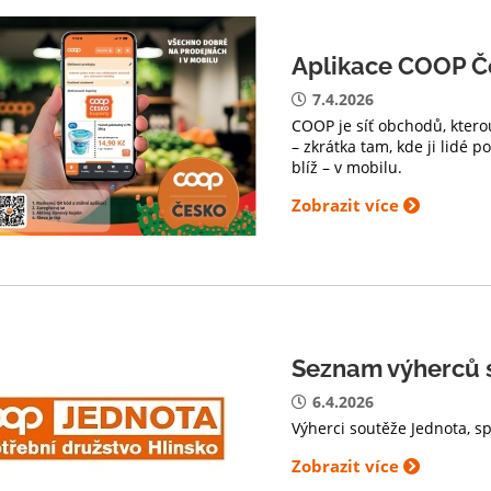
Aplikace COOP Č
7.4.2026
COOP je síť obchodů, ktero
– zkrátka tam, kde ji lidé 
blíž – v mobilu.
Zobrazit více
Seznam výherců 
6.4.2026
Výherci soutěže Jednota, s
Zobrazit více