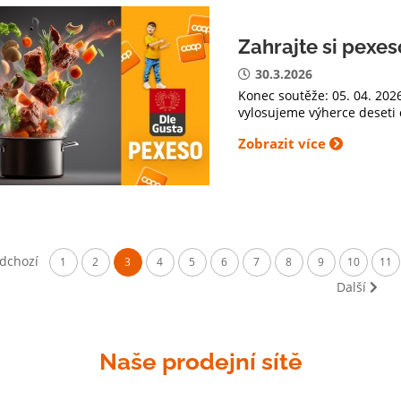
Zahrajte si pexes
30.3.2026
Konec soutěže: 05. 04. 202
vylosujeme výherce deseti 
Zobrazit více
dchozí
1
2
3
4
5
6
7
8
9
10
11
Další
Naše prodejní sítě