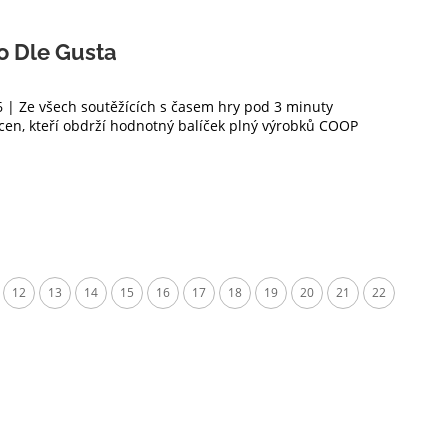
o Dle Gusta
6 | Ze všech soutěžících s časem hry pod 3 minuty
cen, kteří obdrží hodnotný balíček plný výrobků COOP
12
13
14
15
16
17
18
19
20
21
22