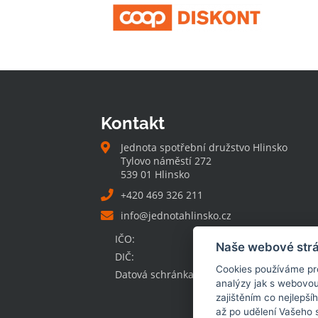
Kontakt
Jednota spotřební družstvo Hlinsko
Tylovo náměstí 272
539 01 Hlinsko
+420 469 326 211
info@jednotahlinsko.cz
IČO:
00032131
Naše webové strá
DIČ:
CZ00032131
Cookies používáme pro 
Datová schránka:
xtpce9w
analýzy jak s webovou
zajištěním co nejlepší
až po udělení Vašeho 