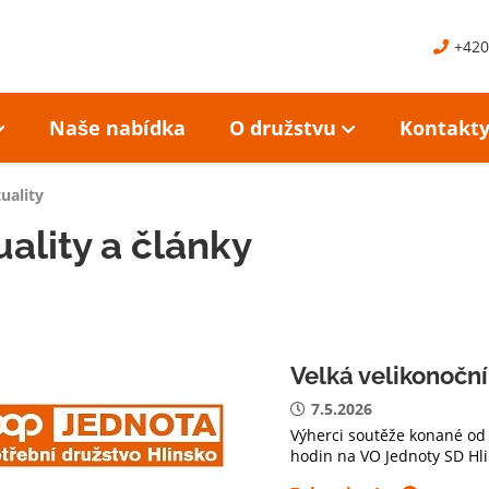
+420
Naše nabídka
O družstvu
Kontakt
uality
ality a články
Velká velikonočn
7.5.2026
Výherci soutěže konané od 
hodin na VO Jednoty SD Hl