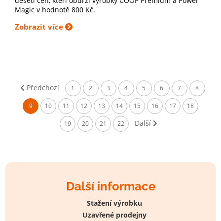
deseti cen, kteří obdrží výrobky COOP Premium a Power
Magic v hodnotě 800 Kč.
Zobrazit více
Předchozí
1
2
3
4
5
6
7
8
9
10
11
12
13
14
15
16
17
18
Další
19
20
21
22
Další informace
Stažení výrobku
Uzavřené prodejny