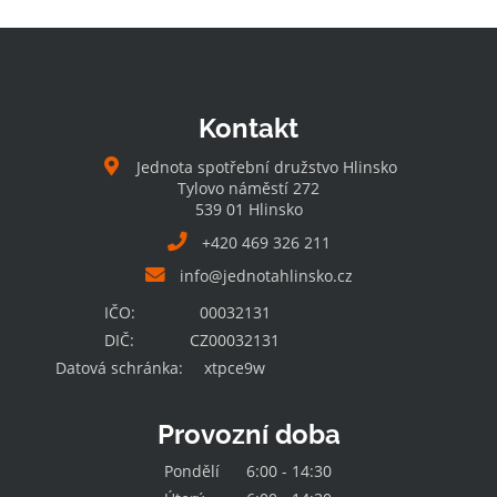
Kontakt
Jednota spotřební družstvo Hlinsko
Tylovo náměstí 272
539 01 Hlinsko
+420 469 326 211
info@jednotahlinsko.cz
IČO:
00032131
DIČ:
CZ00032131
Datová schránka:
xtpce9w
Provozní doba
Pondělí
6:00 - 14:30