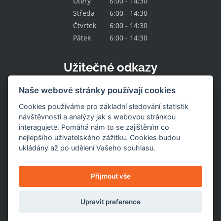
Úterý
6:00 - 14:30
Středa
6:00 - 14:30
Čtvrtek
6:00 - 14:30
Pátek
6:00 - 14:30
Užitečné odkazy
Kontakt
Naše webové stránky používají cookies
O družstvu
Naše nabídka
Cookies používáme pro základní sledování statistik
Naše prodejny
návštěvnosti a analýzy jak s webovou stránkou
Pracovní místa
interagujete. Pomáhá nám to se zajištěním co
Aktuality
nejlepšího uživatelského zážitku. Cookies budou
Uzavřené prodejny
Stažení výrobku
ukládány až po udělení Vašeho souhlasu.
Naše služby
Dotace
Nastavení cookies
Přijmout vše
Upravit preference
© 2026
Jednota Hlinsko
. Všechna práva vyhrazena.
Internetové stránky vytvořil DUOWEB.cz