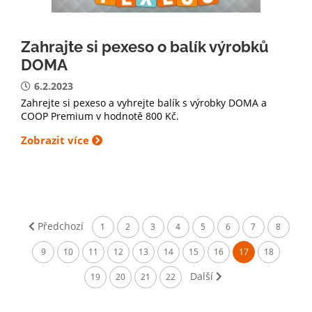
Zahrajte si pexeso o balík výrobků
DOMA
6.2.2023
Zahrejte si pexeso a vyhrejte balík s výrobky DOMA a
COOP Premium v hodnotě 800 Kč.
Zobrazit více
Předchozí
1
2
3
4
5
6
7
8
9
10
11
12
13
14
15
16
17
18
Další
19
20
21
22