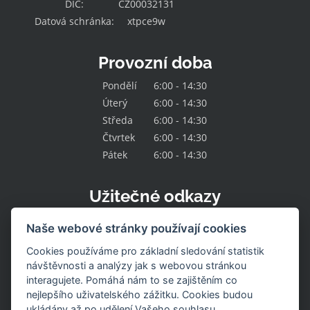
DIČ:
CZ00032131
Datová schránka:
xtpce9w
Provozní doba
Pondělí
6:00 - 14:30
Úterý
6:00 - 14:30
Středa
6:00 - 14:30
Čtvrtek
6:00 - 14:30
Pátek
6:00 - 14:30
Užitečné odkazy
Kontakt
Naše webové stránky používají cookies
O družstvu
Naše nabídka
Cookies používáme pro základní sledování statistik
Naše prodejny
návštěvnosti a analýzy jak s webovou stránkou
Pracovní místa
interagujete. Pomáhá nám to se zajištěním co
Aktuality
nejlepšího uživatelského zážitku. Cookies budou
Uzavřené prodejny
Stažení výrobku
ukládány až po udělení Vašeho souhlasu.