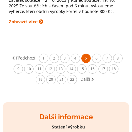
Začátek soutěže: 12. 10. 2025 | Konec soutěže: 19. 10.
2025 Ze soutěžících s časem pod 6 minut vylosujeme
výherce, kteří obdrží výrobky Fortel v hodnotě 800 Kč.
Zobrazit více
Předchozí
1
2
3
4
5
6
7
8
9
10
11
12
13
14
15
16
17
18
Další
19
20
21
22
Další informace
Stažení výrobku