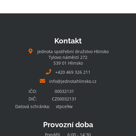
Kontakt
Jednota spotřební družstvo Hlinsko
Tylovo náměstí 272
539 01 Hlinsko
+420 469 326 211
info@jednotahlinsko.cz
IČO:
00032131
DIČ:
CZ00032131
Datová schránka:
xtpce9w
Provozní doba
Pondělí
6:00 - 14:30