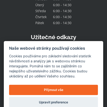
Úterý
6:00 - 14:30
Středa
6:00 - 14:30
Čtvrtek
6:00 - 14:30
Pátek
6:00 - 14:30
Užitečné odkazy
Kontakt
Naše webové stránky používají cookies
O družstvu
Naše nabídka
Cookies používáme pro základní sledování statistik
Naše prodejny
návštěvnosti a analýzy jak s webovou stránkou
Pracovní místa
interagujete. Pomáhá nám to se zajištěním co
Aktuality
nejlepšího uživatelského zážitku. Cookies budou
Uzavřené prodejny
Stažení výrobku
ukládány až po udělení Vašeho souhlasu.
Naše služby
Dotace
Nastavení cookies
Přijmout vše
Upravit preference
© 2026
Jednota Hlinsko
. Všechna práva vyhrazena.