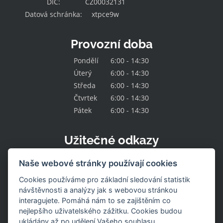
DIČ:
CZ00032131
Datová schránka:
xtpce9w
Provozní doba
Pondělí
6:00 - 14:30
Úterý
6:00 - 14:30
Středa
6:00 - 14:30
Čtvrtek
6:00 - 14:30
Pátek
6:00 - 14:30
Užitečné odkazy
Kontakt
Naše webové stránky používají cookies
O družstvu
Naše nabídka
Cookies používáme pro základní sledování statistik
Naše prodejny
návštěvnosti a analýzy jak s webovou stránkou
Pracovní místa
interagujete. Pomáhá nám to se zajištěním co
Aktuality
nejlepšího uživatelského zážitku. Cookies budou
Uzavřené prodejny
Stažení výrobku
ukládány až po udělení Vašeho souhlasu.